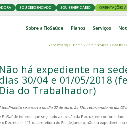
ADORA
SOU CREDENCIADO
SOU BENEFICIÁRIO
ORIENTAÇÕES A
Sobre a FioSaúde
Planos
Serviços
Not
Você está aqui:
Home
/
Administração
/
Não há ex
Não há expediente na sed
dias 30/04 e 01/05/2018 (
Dia do Trabalhador)
Atendimento se encerra no dia 27 de abril, às 17h, retornando no dia 02 
A FioSaúde informa que seguindo a decisão da Fiocruz, em conformidade
e o
Decreto 44.447
, da prefeitura do Rio de Janeiro, não há expediente na