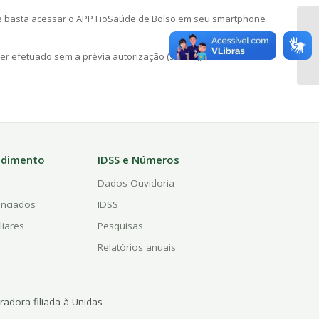
e basta acessar o APP FioSaúde de Bolso em seu smartphone
r efetuado sem a prévia autorização (senha), devendo o
ndimento
IDSS e Números
a
Dados Ouvidoria
enciados
IDSS
liares
Pesquisas
Relatórios anuais
adora filiada à Unidas