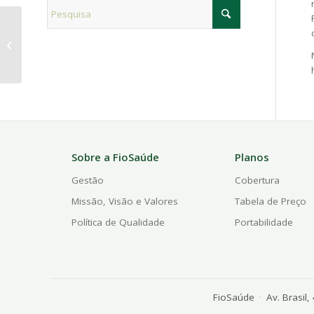
FioSaúde segue
decisão da Fiocruz e
suspende atividades
presenciais nos dias...
Sobre a FioSaúde
Planos
Gestão
Cobertura
Missão, Visão e Valores
Tabela de Preço
Política de Qualidade
Portabilidade
FioSaúde
·
Av. Brasil,