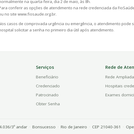
normalmente na quarta-feira, dia 2 de maio, às 8h.
Para conferir as opções de atendimento na rede credenciada da FioSaúd
ou no site
www.fiosaude.org.br
.
Nos casos de comprovada urgência ou emergência, o atendimento pode se
hospital solicitar a senha no primeiro dia útil após atendimento.
Serviços
Rede de Ate
Beneficiário
Rede Ampliad
Credenciado
Hospitais cred
Patrocinado
Exames domici
Obter Senha
 4.036/3º andar
·
Bonsucesso
·
Rio de Janeiro
·
CEP 21040-361
·
Oper