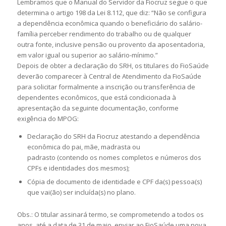
Lembramos que o Manual do Servidor da Fiocruz segue o que
determina o artigo 198 da Lei 8.112, que diz: “Não se configura
a dependência econômica quando o beneficiário do salário-
família perceber rendimento do trabalho ou de qualquer
outra fonte, inclusive pensão ou provento da aposentadoria,
em valor igual ou superior ao salário-mínimo.”
Depois de obter a declaração do SRH, os titulares do FioSaúde
deverão comparecer à Central de Atendimento da FioSaúde
para solicitar formalmente a inscrição ou transferência de
dependentes econômicos, que está condicionada à
apresentação da seguinte documentação, conforme
exigência do MPOG:
Declaração do SRH da Fiocruz atestando a dependência
econômica do pai, mãe, madrasta ou
padrasto (contendo os nomes completos e números dos
CPFs e identidades dos mesmos);
Cópia de documento de identidade e CPF da(s) pessoa(s)
que vai(ão) ser incluída(s) no plano.
Obs.: O titular assinará termo, se comprometendo a todos os
anos, até a data de 31 de maio, enviar ao FioSaúde uma nova