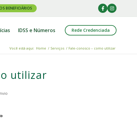
OS BENEFICIÁRIOS
ícias
IDSS e Números
Rede Credenciada
Você está aqui:
Home
/
Serviços
/
Fale-conosco – como utilizar
o utilizar
nvio