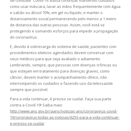
de combate `Covid-19. Basta continuar mantendo cuidados
como usar máscara, lavar as mãos frequentemente com água
e sabão ou álcool 70%, em gel ou líquido, e manter o
distanciamento social permanecendo pelo menos a 1 metro
de distancia das outras pessoas. Assim, você está se
protegendo e somando esforços para impedir a propagação
do coronavírus.
E, devido à sobrecarga do sistema de saúde, pacientes com
procedimentos eletivos agendados devem conversar com
seus médicos para que seja avaliado o adiamento.
Lembrando, sempre, que pessoas com doenças crônicas ou
que estejam em tratamento para doenças graves, como
câncer, devem manter o acompanhamento clínico, não
interrompendo os cuidados e fazendo uso da telessaúde
sempre que possível.
Para a vida continuar, é preciso se cuidar. Faça sua parte
contra a Covid-19! Saiba mais:
http://www.ans.gov.br/aans/noticias-ans/coronavirus-covid-
19/coronavirus-todas-as-noticias/6255-para-a-vida-continuar-
e-preciso-se-cuidar