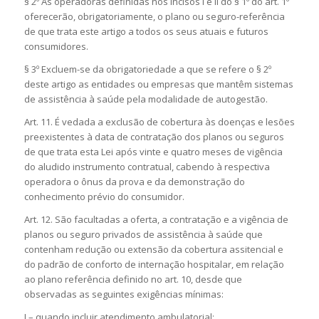
§ 2º As operadoras definidas nos incisos I e lI do § 1º do art. 1º
oferecerão, obrigatoriamente, o plano ou seguro-referência
de que trata este artigo a todos os seus atuais e futuros
consumidores.
§ 3º Excluem-se da obrigatoriedade a que se refere o § 2º
deste artigo as entidades ou empresas que mantêm sistemas
de assistência à saúde pela modalidade de autogestão.
Art. 11. É vedada a exclusão de cobertura às doenças e lesões
preexistentes à data de contratação dos planos ou seguros
de que trata esta Lei após vinte e quatro meses de vigência
do aludido instrumento contratual, cabendo à respectiva
operadora o ônus da prova e da demonstração do
conhecimento prévio do consumidor.
Art. 12. São facultadas a oferta, a contratação e a vigência de
planos ou seguro privados de assistência à saúde que
contenham redução ou extensão da cobertura assitencial e
do padrão de conforto de internação hospitalar, em relação
ao plano referência definido no art. 10, desde que
observadas as seguintes exigências mínimas:
I – quando incluir atendimento ambulatorial: