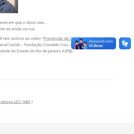
ente em que o idoso vive…
ter ao andar na rua.
ê tem acesso ao vídeo “
Prevenção de Quedas em Idosos
“, da
Canal Saúde – Fundação Oswaldo Cruz, com participação da
dade do Estado do Rio de Janeiro (UERJ).
-idosos-LES-1683
)