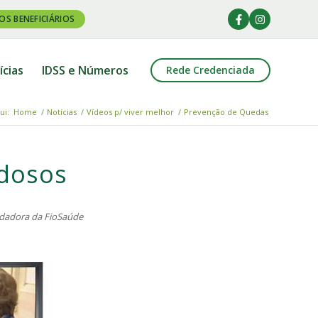
OS BENEFICIÁRIOS
ícias
IDSS e Números
Rede Credenciada
ui:
Home
/
Notícias
/
Vídeos p/ viver melhor
/
Prevenção de Quedas
idosos
ndadora da FioSaúde