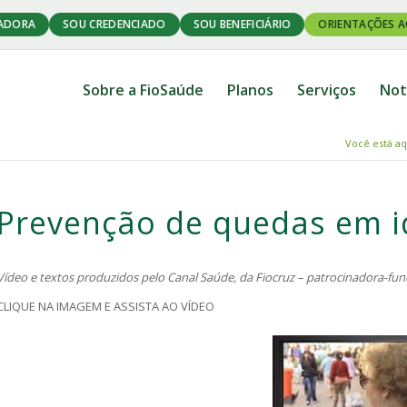
ADORA
SOU CREDENCIADO
SOU BENEFICIÁRIO
ORIENTAÇÕES A
Sobre a FioSaúde
Planos
Serviços
Not
Você está aq
Prevenção de quedas em 
Vídeo e textos produzidos pelo Canal Saúde, da Fiocruz – patrocinadora-fu
CLIQUE NA IMAGEM E ASSISTA AO VÍDEO