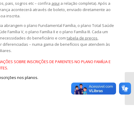
, pais, sogros etc – confira
aqui
a relação completa). Após a
obrança acontecerá através de boleto, enviado diretamente ao
a inscrita.
ia abrangem o plano Fundamental Família, o plano Total Saúde
úde Família V, o plano Família II e o plano Família III. Cada um
 necessidades do beneficiário e com
tabela de preços
,
ar diferenciadas – numa gama de benefícios que atendem às
iares.
AÇÕES SOBRE INSCRIÇÕES DE PARENTES NO PLANO FAMÍLIA E
TES.
nscrições nos planos.
Ex
pr