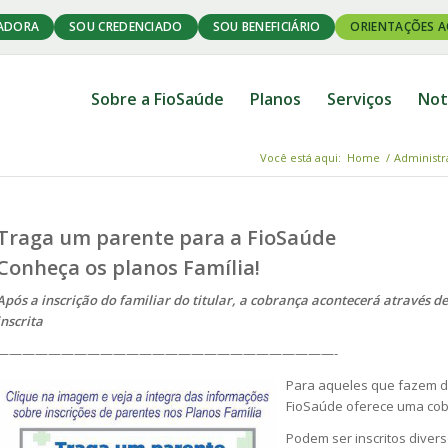
ADORA
SOU CREDENCIADO
SOU BENEFICIÁRIO
ORIENTAÇÕES A
Sobre a FioSaúde
Planos
Serviços
Not
Você está aqui:
Home
/
Administr
Traga um parente para a FioSaúde
Conheça os planos Família!
Após a inscrição do familiar do titular, a cobrança acontecerá através 
inscrita
——————————————————————————-
Para aqueles que fazem de
FioSaúde oferece uma cob
Podem ser inscritos divers