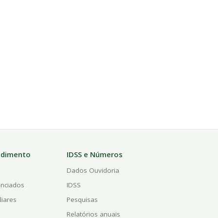
ndimento
IDSS e Números
a
Dados Ouvidoria
enciados
IDSS
liares
Pesquisas
Relatórios anuais