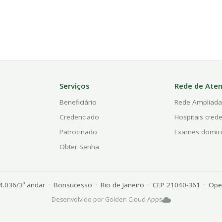
Serviços
Rede de Ate
Beneficiário
Rede Ampliad
Credenciado
Hospitais cred
Patrocinado
Exames domici
Obter Senha
 4.036/3º andar
·
Bonsucesso
·
Rio de Janeiro
·
CEP 21040-361
·
Oper
Desenvolvido por Golden Cloud Apps