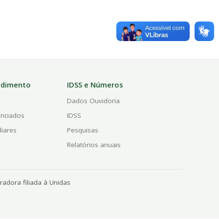
ndimento
IDSS e Números
a
Dados Ouvidoria
enciados
IDSS
liares
Pesquisas
Relatórios anuais
adora filiada à Unidas