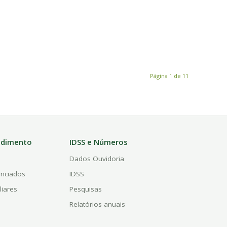
Página 1 de 11
ndimento
IDSS e Números
a
Dados Ouvidoria
enciados
IDSS
liares
Pesquisas
Relatórios anuais