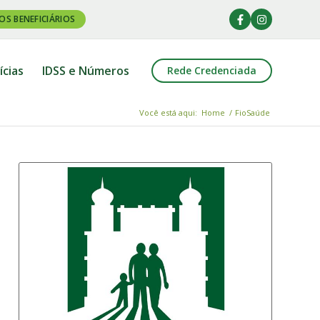
OS BENEFICIÁRIOS
ícias
IDSS e Números
Rede Credenciada
Você está aqui:
Home
/
FioSaúde